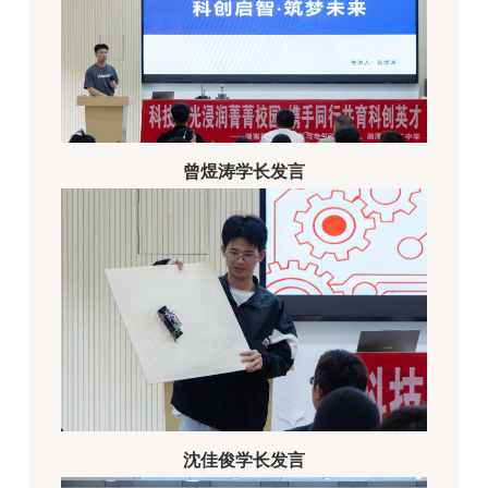
曾煜涛
学长发言
沈佳俊学长发言