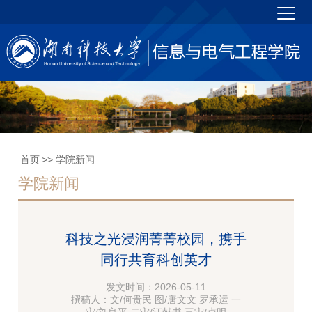
首页
>> 学院新闻
学院新闻
科技之光浸润菁菁校园，携手
同行共育科创英才
发文时间：2026-05-11
撰稿人：文/何贵民 图/唐文文 罗承运 一